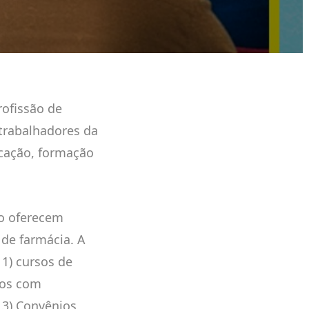
rofissão de
 trabalhadores da
ucação, formação
ão oferecem
 de farmácia. A
 1) cursos de
ios com
 3) Convênios