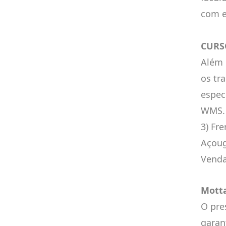
com e
CURS
Além 
os tr
espec
WMS. 
3) Fr
Açoug
Venda
Mott
O pre
garan