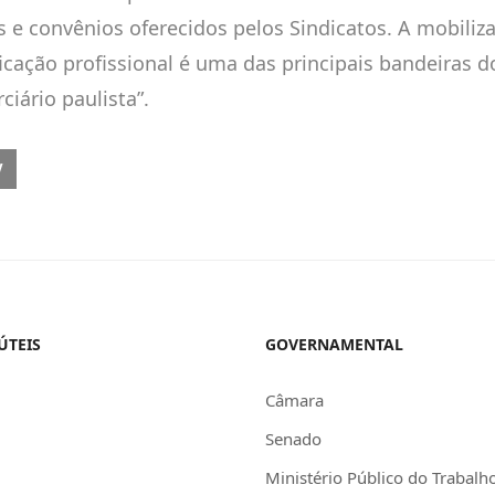
s e convênios oferecidos pelos Sindicatos. A mobiliz
ficação profissional é uma das principais bandeiras d
ciário paulista”.
IOUS ARTICLE: MOTTA HOMENAGEIA HOJE COMERCIÁRIOS NO PROGR
V
ÚTEIS
GOVERNAMENTAL
Câmara
Senado
Ministério Público do Trabalh