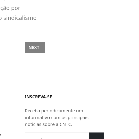
ação por
o sindicalismo
AMA DO RATINHO
NEXT ARTICLE: CATEGORIA TEM DIREITO À GRATIFIC
NEXT
INSCREVA-SE
Receba periodicamente um
informativo com as principais
notícias sobre a CNTC.
o