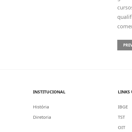
curso
quali
comer
PREV
PRE
INSTITUCIONAL
LINKS 
História
IBGE
Diretoria
TST
OIT