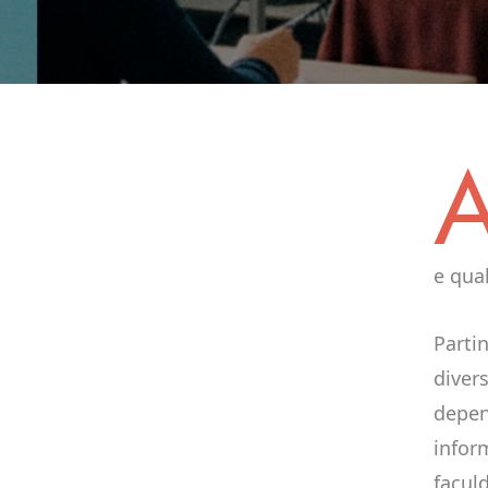
e qual
Parti
diver
depen
infor
facul