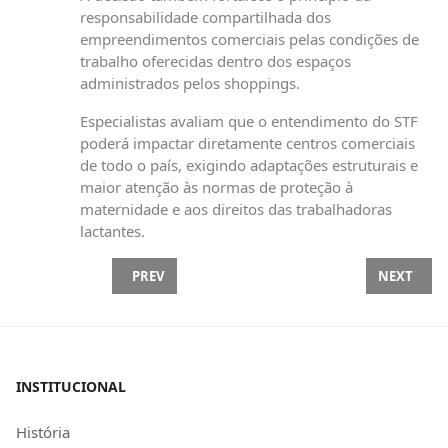
responsabilidade compartilhada dos
empreendimentos comerciais pelas condições de
trabalho oferecidas dentro dos espaços
administrados pelos shoppings.
Especialistas avaliam que o entendimento do STF
poderá impactar diretamente centros comerciais
de todo o país, exigindo adaptações estruturais e
maior atenção às normas de proteção à
maternidade e aos direitos das trabalhadoras
lactantes.
PREVIOUS ARTICLE: NOVAS REGRAS | TRABALHO 
NEXT ARTI
PREV
NEXT
INSTITUCIONAL
História