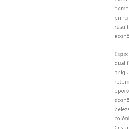
deman
princ
resul
econô
Espec
quali
aniqu
retom
oport
econô
belez
colôn
Cesta