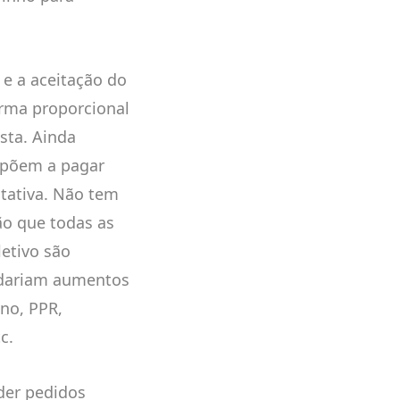
e a aceitação do
rma proporcional
sta. Ainda
opõem a pagar
tativa. Não tem
o que todas as
etivo são
o dariam aumentos
ono, PPR,
c.
der pedidos