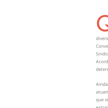
diver
Conve
Sindi
Acord
deter
Ainda
atuam
que v
extra