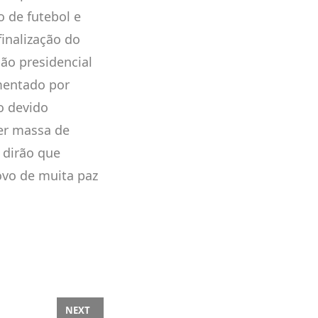
o de futebol e
finalização do
ção presidencial
mentado por
o devido
er massa de
 dirão que
ovo de muita paz
NEXT ARTICLE: AVANÇO HISTÓRICO! CCJ DO SENADO A
NEXT