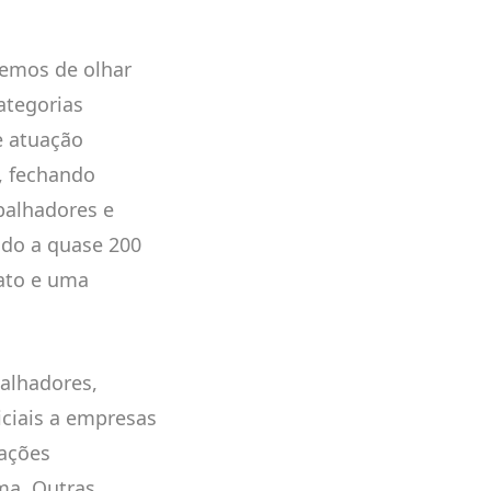
emos de olhar
ategorias
e atuação
, fechando
balhadores e
ndo a quase 200
cato e uma
balhadores,
iciais a empresas
cações
ma. Outras