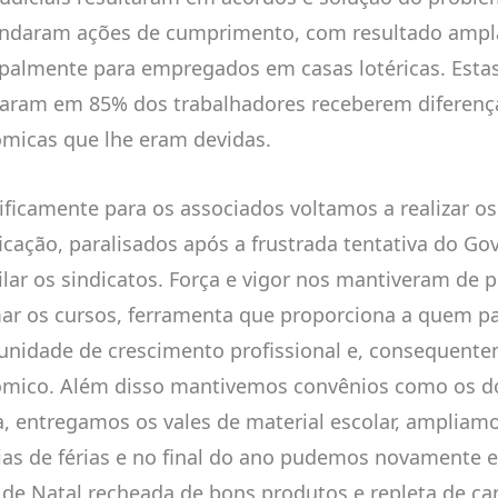
daram ações de cumprimento, com resultado ampla
ipalmente para empregados em casas lotéricas. Esta
taram em 85% dos trabalhadores receberem diferença
micas que lhe eram devidas.
ificamente para os associados voltamos a realizar os
ficação, paralisados após a frustrada tentativa do Go
ilar os sindicatos. Força e vigor nos mantiveram de
ar os cursos, ferramenta que proporciona a quem pa
unidade de crescimento profissional e, consequente
mico. Além disso mantivemos convênios como os do
a, entregamos os vales de material escolar, ampliamo
ias de férias e no final do ano pudemos novamente 
 de Natal recheada de bons produtos e repleta de ca