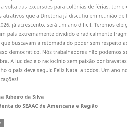
a volta das excursões para colônias de férias, tornei
s atrativos que a Diretoria já discutiu em reunião de 
2026, já acrescento, será um ano difícil. Teremos elei
m país extremamente dividido e radicalmente frag
 que buscavam a retomada do poder sem respeito a
sso democrático. Nós trabalhadores não podemos s
ra. A lucidez e o raciocínio sem paixão por bravatas
ho o país deve seguir. Feliz Natal a todos. Um ano n
izações!
a Ribeiro da Silva
denta do SEAAC de Americana e Região
OUS ARTICLE: HORÁRIOS DE FINAL DE ANO | CONFIRA!
V