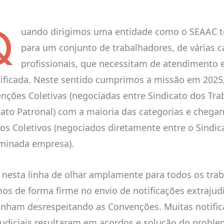
Q
uando dirigimos uma entidade como o SEAAC t
para um conjunto de trabalhadores, de várias c
profissionais, que necessitam de atendimento 
sificada. Neste sentido cumprimos a missão em 2025
nções Coletivas (negociadas entre Sindicato dos Tra
cato Patronal) com a maioria das categorias e chega
os Coletivos (negociados diretamente entre o Sindi
minada empresa).
 nesta linha de olhar amplamente para todos os tra
os de forma firme no envio de notificações extrajud
inham desrespeitando as Convenções. Muitas notifi
judiciais resultaram em acordos e solução do proble