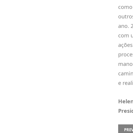
como 
outro
ano. 
com u
ações
proce
manob
camin
e real
Helen
Presi
PREVI
PRE