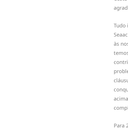
agrad
Tudo 
Seaac
às no
temos
contr
probl
cláus
conqu
acima 
compl
Para 