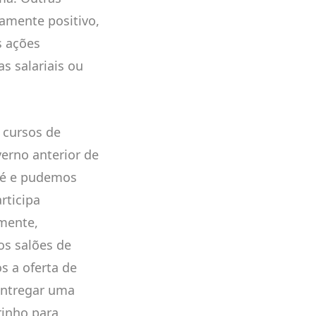
mente positivo,
s ações
s salariais ou
 cursos de
verno anterior de
 pé e pudemos
rticipa
mente,
s salões de
s a oferta de
entregar uma
rinho para