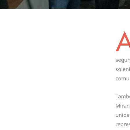
segun
solen
comu
També
Miran
unida
repre