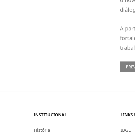
diálo
A par
forta
traba
PREVI
PRE
INSTITUCIONAL
LINKS 
História
IBGE