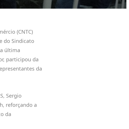
mércio (CNTC)
e do Sindicato
da última
r, participou da
 representantes da
S, Sergio
h, reforçando a
to da