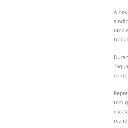
A nov
sindi
uma e
traba
Duran
Taqua
compr
Repre
tem g
escal
reali