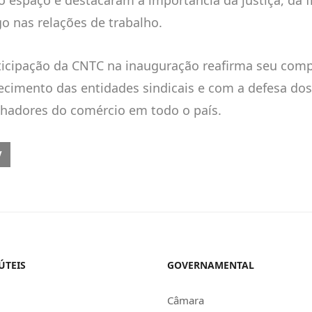
go nas relações de trabalho.
ticipação da CNTC na inauguração reafirma seu co
lecimento das entidades sindicais e com a defesa dos
lhadores do comércio em todo o país.
OUS ARTICLE: SEAAC TRABALHANDO PARA REDUZIR JORNADA EM NEG
V
ÚTEIS
GOVERNAMENTAL
Câmara