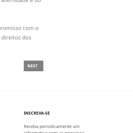
mpromisso com o
 direitos dos
OCIAÇÕES COLETIVAS
NEXT ARTICLE: FIM DA ESCALA 6X1 | CNTC REFORÇA 
NEXT
INSCREVA-SE
Receba periodicamente um
informativo com as principais