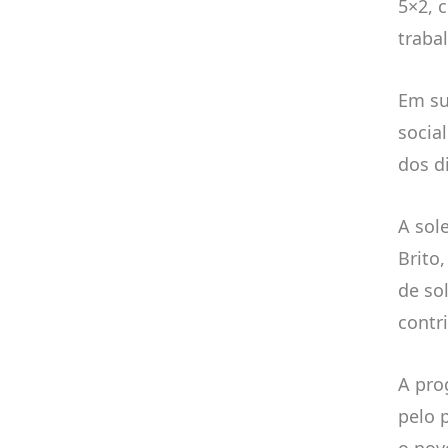
5×2, 
traba
Em su
socia
dos d
A sol
Brito
de so
contr
A pro
pelo 
o nov