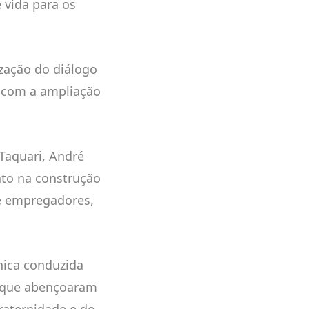
 vida para os
zação do diálogo
s com a ampliação
Taquari, André
ato na construção
 e empregadores,
ica conduzida
, que abençoaram
raternidade e do