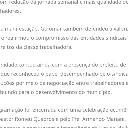
com redução da jornada semanal e mais qualidade de
lhadores.
a manifestação, Guiomar também defendeu a valori
l e reafirmou o compromisso das entidades sindicai
ireitos da classe trabalhadora.
enidade contou ainda com a presença do prefeito de 
, que reconheceu o papel desempenhado pelo sindic
luções por meio da negociação entre trabalhadores
ibuindo para o desenvolvimento do município.
gramação foi encerrada com uma celebração ecumên
pastor Romeu Quadros e pelo Frei Armando Mariani
o espaço e destacaram a importância da justiça, da f