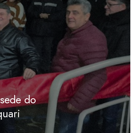
 sede do
quari