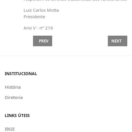
Luiz Carlos Motta
Presidente
Ano V - nº 216
PREVIOUS ARTICLE: VIGÊNCIA DA PORTARIA 3.66
NEXT ART
PREV
NEXT
INSTITUCIONAL
História
Diretoria
LINKS ÚTEIS
IBGE