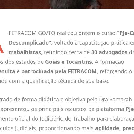
A
FETRACOM GO/TO realizou ontem o curso
“PJe-C
Descomplicado”
, voltado à capacitação prática
trabalhistas
, reunindo cerca de
30 advogados
do
dos dos estados de
Goiás e Tocantins
. A formação
atuita
e
patrocinada pela FETRACOM
, reforçando 
ade com a qualificação técnica de sua base.
trado de forma didática e objetiva pela Dra Samarah
 apresentou os principais recursos da plataforma
PJe
menta oficial do Judiciário do Trabalho para elaboraç
lculos judiciais, proporcionando mais
agilidade, prec