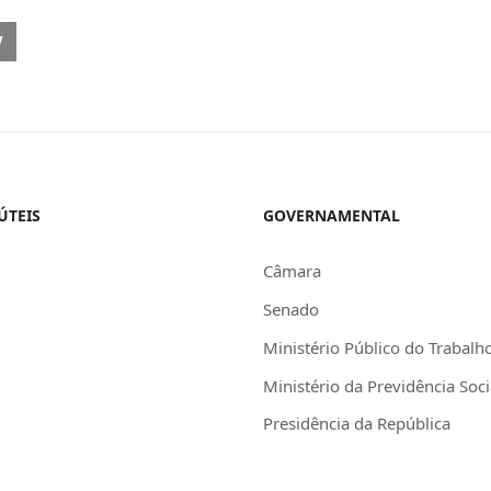
OUS ARTICLE: MOTTA PARTICIPA HOJE (19) DO PROGRAMA DO RATINH
V
ÚTEIS
GOVERNAMENTAL
Câmara
Senado
Ministério Público do Trabalh
Ministério da Previdência Soci
Presidência da República