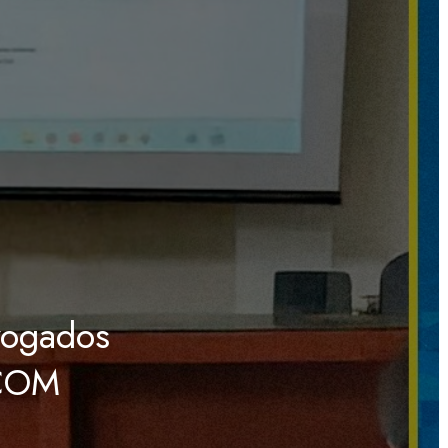
vogados
ACOM