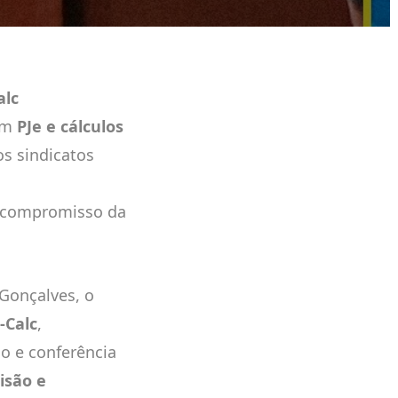
alc
 em
PJe e cálculos
s sindicatos
o compromisso da
 Gonçalves, o
-Calc
,
ão e conferência
isão e