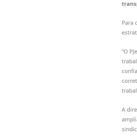
trans
Para 
estrat
“O PJ
traba
confi
corre
traba
A dir
ampli
sindic