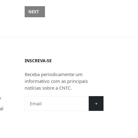
O
NEXT ARTICLE: MOTTA REFORÇA POSICIONAMENTO A F
NEXT
INSCREVA-SE
Receba periodicamente um
informativo com as principais
notícias sobre a CNTC.
o
al