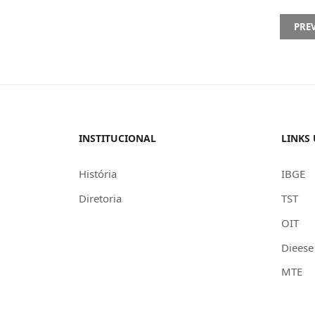
PREVI
PRE
INSTITUCIONAL
LINKS 
História
IBGE
Diretoria
TST
OIT
Dieese
MTE