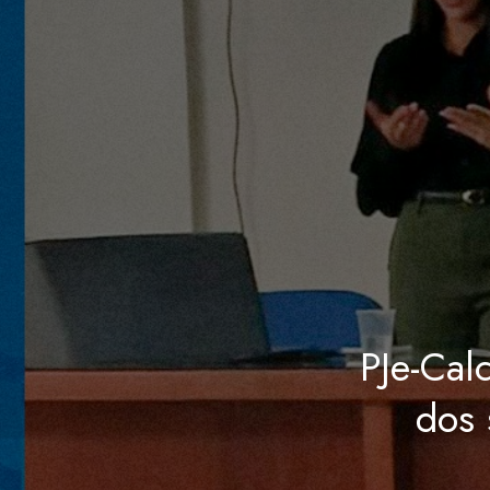
PJe-Cal
dos 