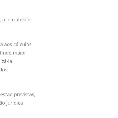
, a iniciativa é
a aos cálculos
ntindo maior
izá-la
 dos
stão previstas,
o jurídica