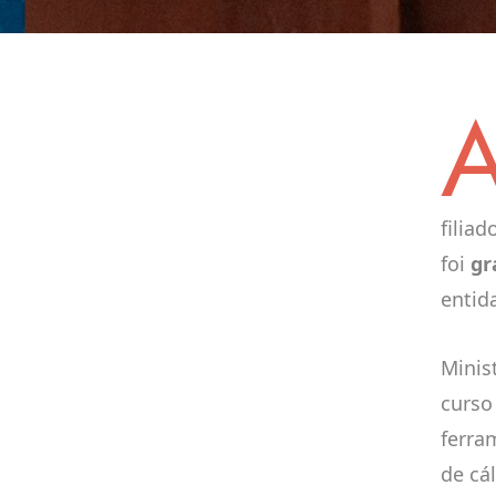
filia
foi
gr
entid
Minis
curso
ferra
de cá