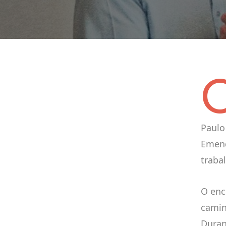
Paulo
Emend
traba
O enc
camin
Duran