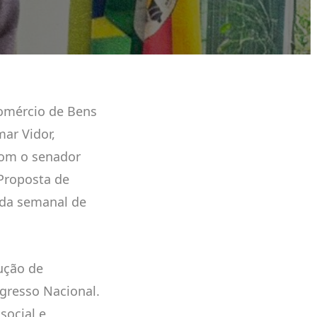
omércio de Bens
mar Vidor,
com o senador
 Proposta de
ada semanal de
ução de
gresso Nacional.
social e