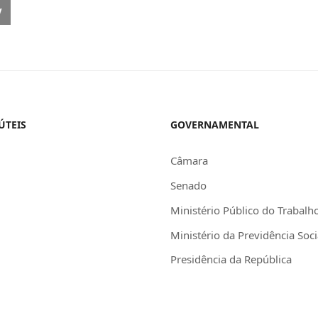
OUS ARTICLE: GRUPO DE TRABALHO ENTREGA MINUTA SOBRE O ‘COMÉ
V
ÚTEIS
GOVERNAMENTAL
Câmara
Senado
Ministério Público do Trabalh
Ministério da Previdência Soci
Presidência da República