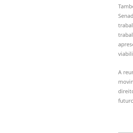
També
Senad
traba
traba
apres
viabi
A reu
movim
direi
futur