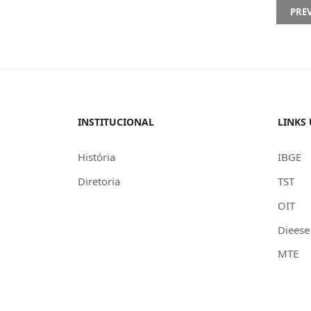
PREVI
PRE
INSTITUCIONAL
LINKS 
História
IBGE
Diretoria
TST
OIT
Dieese
MTE