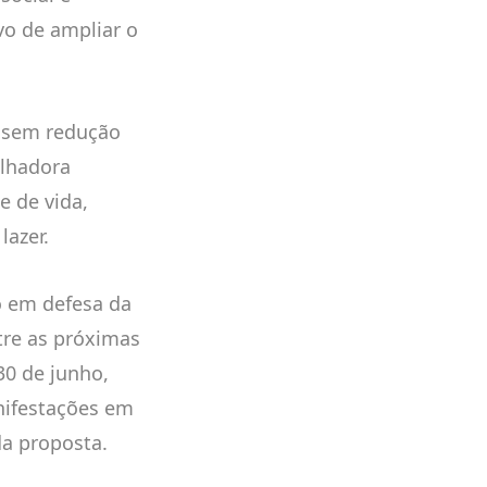
vo de ampliar o
o sem redução
alhadora
e de vida,
lazer.
o em defesa da
tre as próximas
30 de junho,
nifestações em
da proposta.