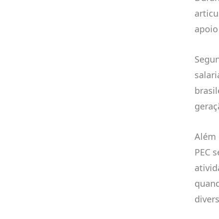
artic
apoio
Segun
salar
brasi
geraç
Além 
PEC s
ativi
quand
diver