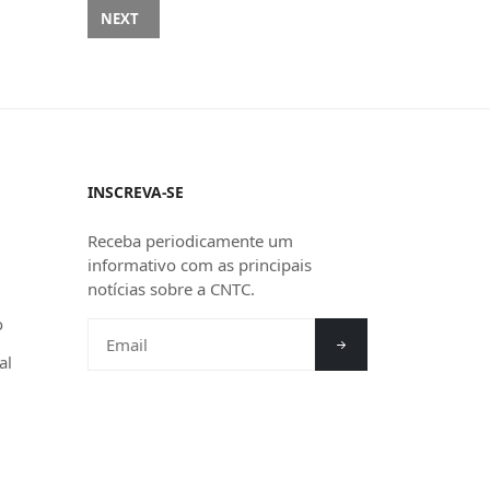
RCIO AOS FERIADOS’ AO MINISTRO LUIZ MARINHO
NEXT ARTICLE: MOBILIZAÇÃO EM TAQUARA REFORÇA LU
NEXT
INSCREVA-SE
Receba periodicamente um
informativo com as principais
notícias sobre a CNTC.
o
al