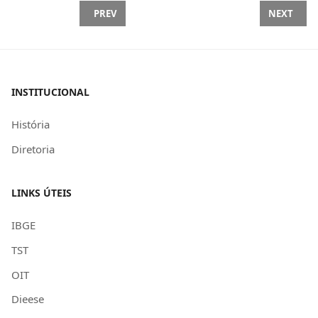
PREVIOUS ARTICLE: FEAAC LANÇA GUIA JURÍDICO S
NEXT ARTI
PREV
NEXT
INSTITUCIONAL
História
Diretoria
LINKS ÚTEIS
IBGE
TST
OIT
Dieese