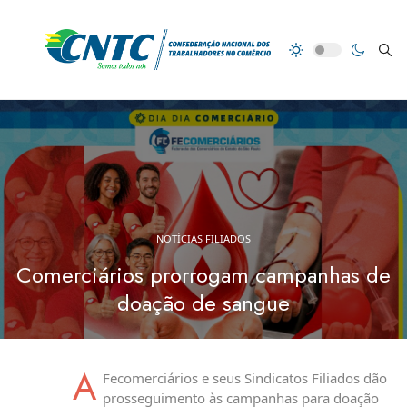
NOTÍCIAS FILIADOS
Comerciários prorrogam campanhas de
doação de sangue
A
Fecomerciários e seus Sindicatos Filiados dão
prosseguimento às campanhas para doação