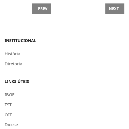
PREVIOUS ARTICLE: CONQUISTAS PATRIMONIAIS 
NEXT ARTI
PREV
NEXT
INSTITUCIONAL
História
Diretoria
LINKS ÚTEIS
IBGE
TST
OIT
Dieese