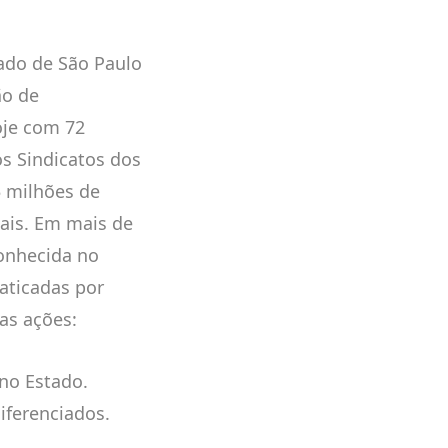
tado de São Paulo
ão de
oje com 72
os Sindicatos dos
5 milhões de
ais. Em mais de
conhecida no
raticadas por
as ações:
 no Estado.
iferenciados.