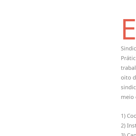
Sindi
Práti
traba
oito 
sindi
meio 
1) Co
2) In
3) Ca