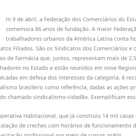
E
m 9 de abril, a Federação dos Comerciários do Es
comemora 86 anos de fundação. A maior Federaç
trabalhadores urbanos da América Latina conta h
catos Filiados. São os Sindicatos dos Comerciários e 
cos de Farmácia que, juntos, representam mais de 2,
lhadores no Estado e estão reunidos em nove Region
décadas em defesa dos interesses da categoria, é re
calismo brasileiro como referência, dadas as ações p
do chamado sindicalismo-cidadão. Exemplificam ess
operativa Habitacional, que já construiu 14 mil casas
stalação de creches com horários de funcionamento d
pacitação profissional por meio de cursos grátis.