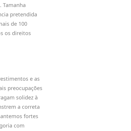
as. Tamanha
ncia pretendida
mais de 100
s os direitos
vestimentos e as
pais preocupações
tragam solidez à
nstrem a correta
mantemos fortes
egoria com