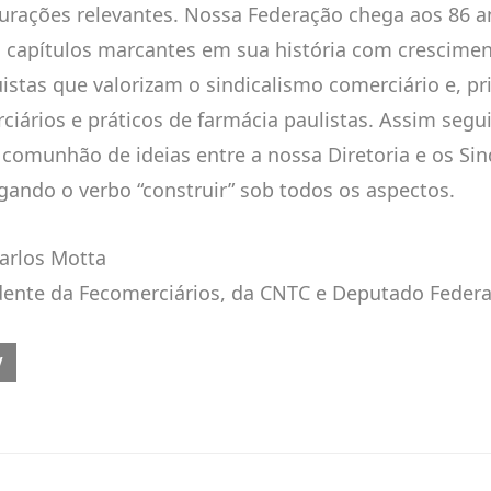
urações relevantes. Nossa Federação chega aos 86 
 capítulos marcantes em sua história com crescimen
istas que valorizam o sindicalismo comerciário e, pr
ciários e práticos de farmácia paulistas. Assim seg
 comunhão de ideias entre a nossa Diretoria e os Sind
gando o verbo “construir” sob todos os aspectos.
Carlos Motta
dente da Fecomerciários, da CNTC e Deputado Federa
OUS ARTICLE: SEAAC PROMOVE CURSOS DE QUALIFICAÇÃO PARA TRA
V