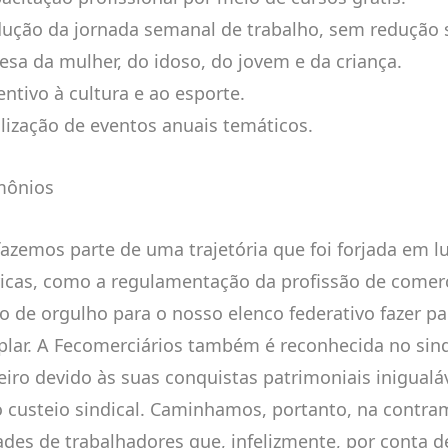
dução da jornada semanal de trabalho, sem redução s
fesa da mulher, do idoso, do jovem e da criança.
entivo à cultura e ao esporte.
alização de eventos anuais temáticos.
mônios
fazemos parte de uma trajetória que foi forjada em lu
ricas, como a regulamentação da profissão de comerc
o de orgulho para o nosso elenco federativo fazer par
lar. A Fecomerciários também é reconhecida no sin
leiro devido às suas conquistas patrimoniais inigualá
 custeio sindical. Caminhamos, portanto, na contra
ades de trabalhadores que, infelizmente, por conta d