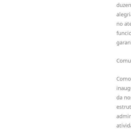
duzen
alegr
no at
funci
garan
Comu
Como 
inaug
da no
estru
admin
ativi