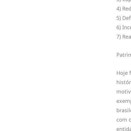
4) Re
5) De
6) Inc
7) Re
Patri
Hoje 
histó
motiv
exemp
brasi
com o
entid