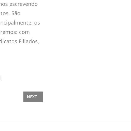
anos escrevendo
tos. São
incipalmente, os
uiremos: com
icatos Filiados,
l
BALHADORES
NEXT ARTICLE: CONQUISTAS PATRIMONIAIS DA FEDER
NEXT