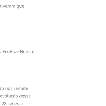
 tiveram que
o EcoBlue Hotel e
ção nos remete
 evolução desse
 28 sedes a