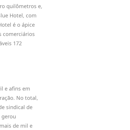
ero quilômetros e,
lue Hotel, com
otel é o ápice
s comerciários
áveis 172
l e afins em
ação. No total,
e sindical de
a gerou
mais de mil e