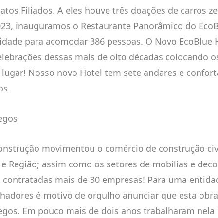
catos Filiados. A eles houve três doações de carros z
23, inauguramos o Restaurante Panorâmico do EcoB
idade para acomodar 386 pessoas. O Novo EcoBlue H
elebrações dessas mais de oito décadas colocando o
 lugar! Nosso novo Hotel tem sete andares e confort
os.
egos
onstrução movimentou o comércio de construção civi
 e Região; assim como os setores de mobílias e decor
 contratadas mais de 30 empresas! Para uma entidad
lhadores é motivo de orgulho anunciar que esta obr
gos. Em pouco mais de dois anos trabalharam nela 