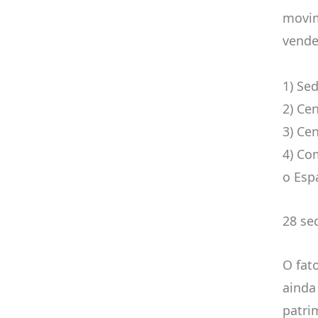
movim
vende
1) Sed
2) Ce
3) Ce
4) Co
o Esp
28 se
O fat
ainda
patri