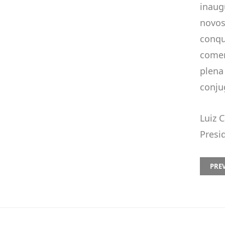
inaug
novos
conqu
comer
plena
conju
Luiz 
Presi
PREVI
PRE