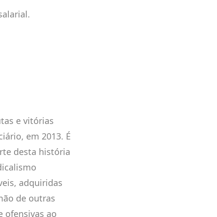
alarial.
tas e vitórias
iário, em 2013. É
te desta história
dicalismo
veis, adquiridas
mão de outras
e ofensivas ao