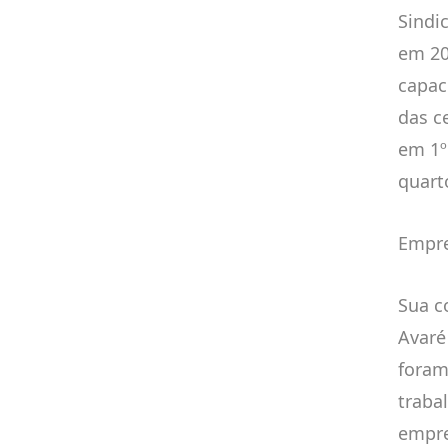
Sindi
em 20
capac
das c
em 1º
quart
Empr
Sua c
Avaré
foram
traba
empre