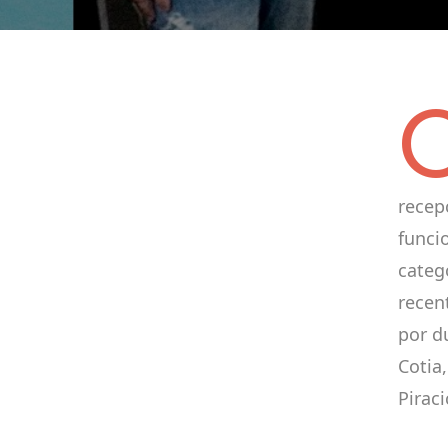
recep
funci
categ
recen
por d
Cotia
Pirac