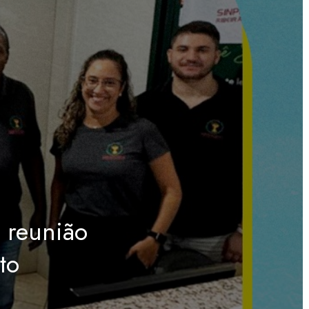
m reunião
to