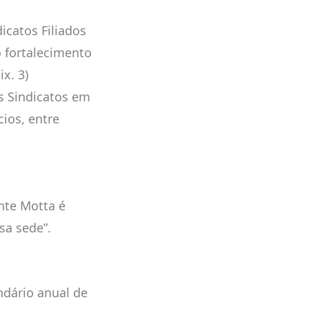
icatos Filiados
 fortalecimento
x. 3)
os Sindicatos em
ios, entre
nte Motta é
sa sede”.
ndário anual de