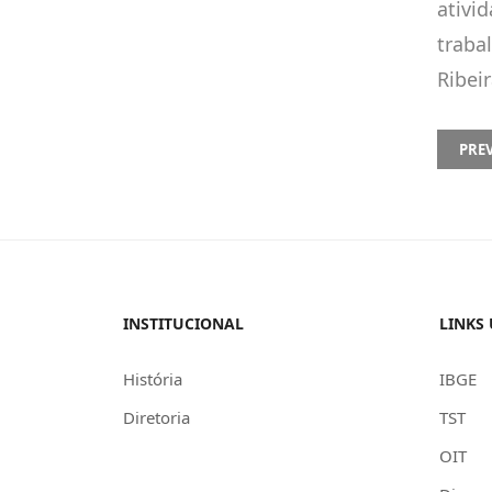
ativi
traba
Ribeir
PREVI
PRE
INSTITUCIONAL
LINKS 
História
IBGE
Diretoria
TST
OIT