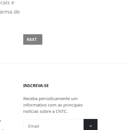
cais e
farma de
NEXT ARTICLE: PALESTRAS DO SEAAC SÃO PRESTIGIADA
NEXT
INSCREVA-SE
Receba periodicamente um
informativo com as principais
notícias sobre a CNTC.
o