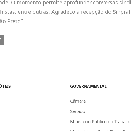
dade. O momento permite aprofundar conversas sindi
lhistas, entre outras. Agradeço a recepção do Sinpra
ão Preto”.
OUS ARTICLE: SAÚDE E SEGURANÇA: DIREITOS SAGRADOS!
V
ÚTEIS
GOVERNAMENTAL
Câmara
Senado
Ministério Público do Trabalh