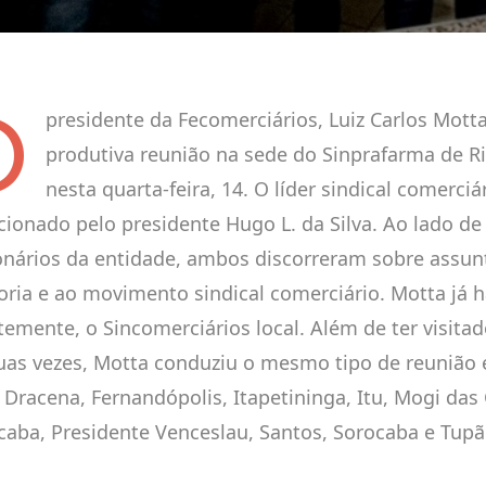
O
presidente da Fecomerciários, Luiz Carlos Mott
produtiva reunião na sede do Sinprafarma de Ri
nesta quarta-feira, 14. O líder sindical comerciár
cionado pelo presidente Hugo L. da Silva. Ao lado de 
onários da entidade, ambos discorreram sobre assun
oria e ao movimento sindical comerciário. Motta já ha
temente, o Sincomerciários local. Além de ter visitad
uas vezes, Motta conduziu o mesmo tipo de reunião 
, Dracena, Fernandópolis, Itapetininga, Itu, Mogi das 
icaba, Presidente Venceslau, Santos, Sorocaba e Tupã