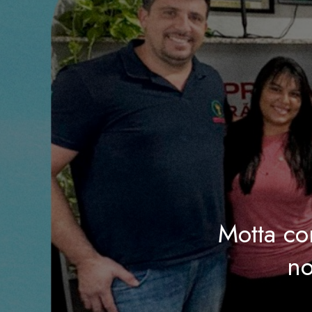
Motta co
no