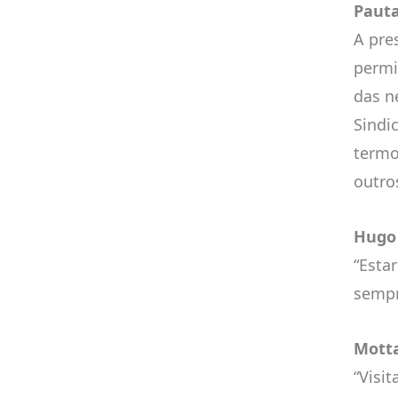
Paut
A pre
permi
das n
Sindi
termo
outro
Hugo
“Esta
sempr
Mott
“Visi