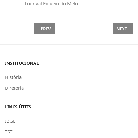
Lourival Figueiredo Melo.
PREVIOUS ARTICLE: FEDERAÇÃO ALERTA: O TRABA
NEXT ARTI
PREV
NEXT
INSTITUCIONAL
História
Diretoria
LINKS ÚTEIS
IBGE
TST