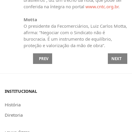
brasileiros”, diz um trecho da nota, que pode ser
conferida na íntegra no portal
www.cntc.org.br
.
Motta
O presidente da Fecomerciários, Luiz Carlos Motta,
afirma: “Negociar com o Sindicato não é
burocracia. É um instrumento de equilíbrio,
proteção e valorização da mão de obra”.
PREVIOUS ARTICLE: SINDICATOS FILIADOS À FEDE
NEXT ARTI
PREV
NEXT
INSTITUCIONAL
História
Diretoria