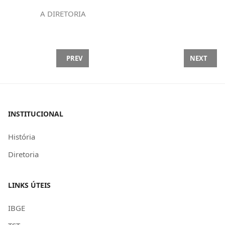
A DIRETORIA
PREVIOUS ARTICLE: CONFLITO NORMATIVO E TRA
NEXT ARTI
PREV
NEXT
INSTITUCIONAL
História
Diretoria
LINKS ÚTEIS
IBGE