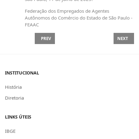
Federação dos Empregados de Agentes
Autônomos do Comércio do Estado de São Paulo -
FEAAC
PREVIOUS ARTICLE: PELA SEXTA VEZ, DEPUTADO 
NEXT ARTI
PREV
NEXT
INSTITUCIONAL
História
Diretoria
LINKS ÚTEIS
IBGE