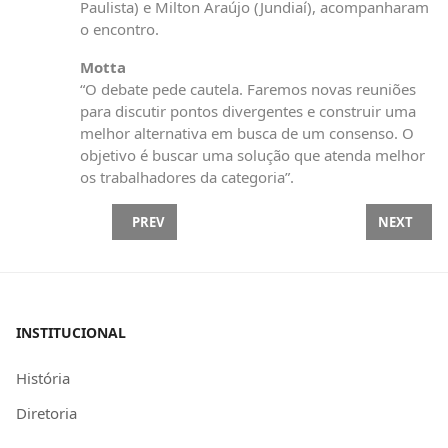
Paulista) e Milton Araújo (Jundiaí), acompanharam
o encontro.
Motta
“O debate pede cautela. Faremos novas reuniões
para discutir pontos divergentes e construir uma
melhor alternativa em busca de um consenso. O
objetivo é buscar uma solução que atenda melhor
os trabalhadores da categoria”.
PREVIOUS ARTICLE: CURSOS PROFISSIONALIZANT
NEXT ARTI
PREV
NEXT
INSTITUCIONAL
História
Diretoria