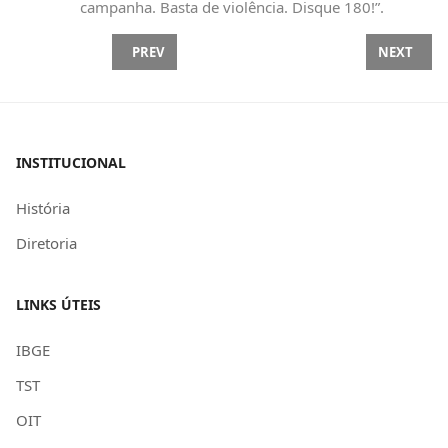
campanha. Basta de violência. Disque 180!”.
PREVIOUS ARTICLE: FECOSUL RECEBE DEPUTADA 
NEXT ARTI
PREV
NEXT
INSTITUCIONAL
História
Diretoria
LINKS ÚTEIS
IBGE
TST
OIT