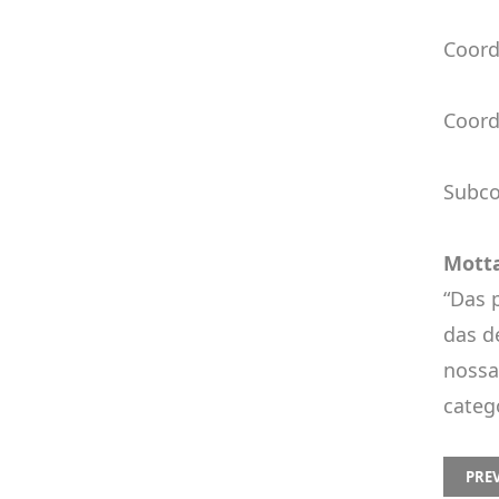
Coord
Coord
Subco
Mott
“Das 
das d
nossa
catego
PREVI
PRE