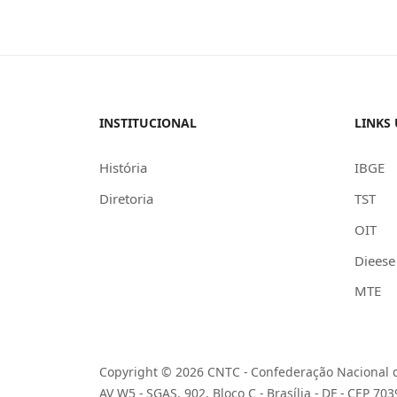
INSTITUCIONAL
LINKS 
História
IBGE
Diretoria
TST
OIT
Dieese
MTE
Copyright © 2026 CNTC - Confederação Nacional d
AV W5 - SGAS, 902, Bloco C - Brasília - DF - CEP 70