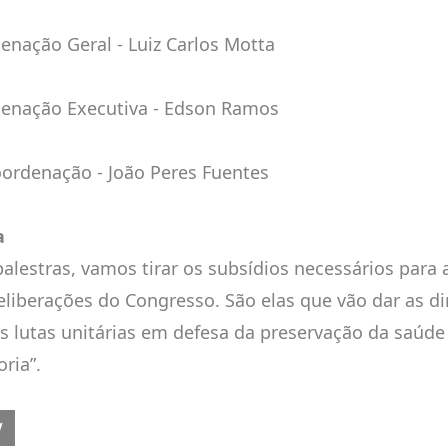
enação Geral - Luiz Carlos Motta
enação Executiva - Edson Ramos
ordenação - João Peres Fuentes
a
palestras, vamos tirar os subsídios necessários para
eliberações do Congresso. São elas que vão dar as dir
s lutas unitárias em defesa da preservação da saúde
ria”.
OUS ARTICLE: ALCKMIN ENVIA MENSAGEM AO 29º CONGRESSO SINDI
V