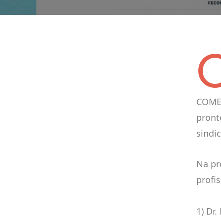
COMER
pront
sindic
Na pr
profis
1) Dr