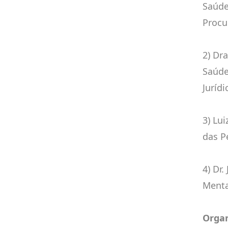
Saúde
Procu
2) Dr
Saúde
Jurídi
3) Lu
das P
4) Dr
Mental
Orga