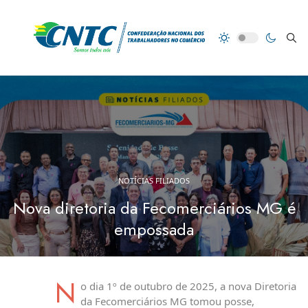
NOTÍCIAS FILIADOS
Nova diretoria da Fecomerciários MG é
empossada
N
o dia 1º de outubro de 2025, a nova Diretoria
da Fecomerciários MG tomou posse,