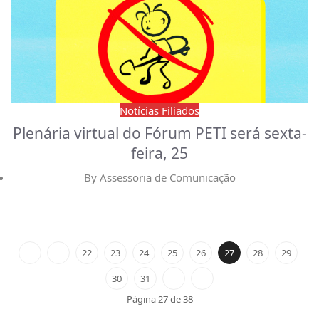
Notícias Filiados
Plenária virtual do Fórum PETI será sexta-
feira, 25
By
Assessoria de Comunicação
22
23
24
25
26
27
28
29
30
31
Página 27 de 38