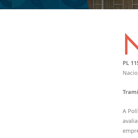
PL 11
Nacio
Trami
A Pol
avalia
empre