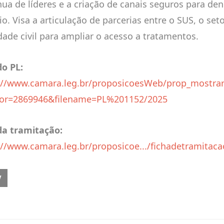
nua de líderes e a criação de canais seguros para de
o. Visa a articulação de parcerias entre o SUS, o set
dade civil para ampliar o acesso a tratamentos.
do PL:
://www.camara.leg.br/proposicoesWeb/prop_mostrar
or=2869946&filename=PL%201152/2025
da tramitação:
://www.camara.leg.br/proposicoe.../fichadetramitacao
OUS ARTICLE: PL 1731/2025 - DISPÕE SOBRE A EXTINÇÃO DA OBRIG
V