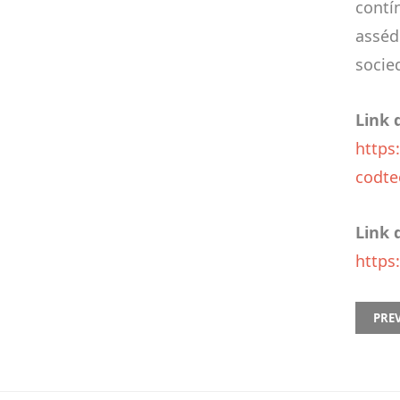
contí
assédi
socie
Link 
https
codte
Link 
https
PREVI
PRE