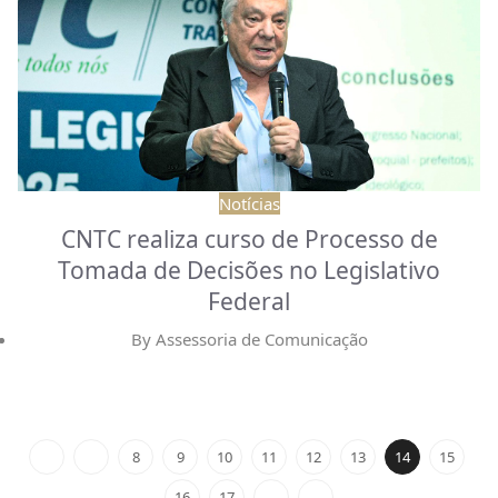
Notícias
CNTC realiza curso de Processo de
Tomada de Decisões no Legislativo
Federal
By
Assessoria de Comunicação
8
9
10
11
12
13
14
15
16
17