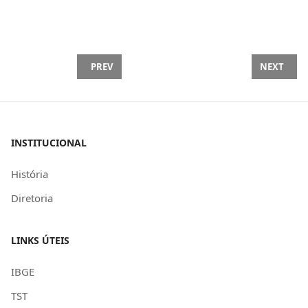
PREVIOUS ARTICLE: SEAAC NOTIFICA EMPRESAS 
NEXT ARTI
PREV
NEXT
INSTITUCIONAL
História
Diretoria
LINKS ÚTEIS
IBGE
TST