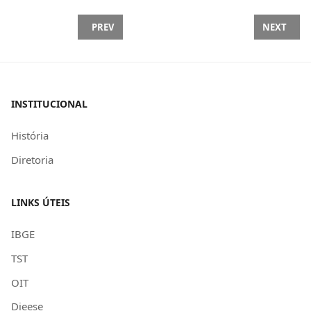
PREVIOUS ARTICLE: MANIFESTO PELO FIM DA ESC
NEXT ARTI
PREV
NEXT
INSTITUCIONAL
História
Diretoria
LINKS ÚTEIS
IBGE
TST
OIT
Dieese