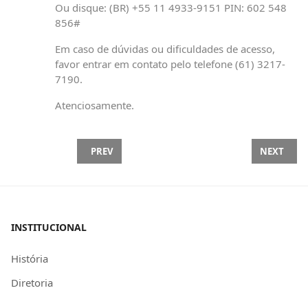
Ou disque: ‪(BR) +55 11 4933-9151‬ PIN: ‪602 548
856‬#
Em caso de dúvidas ou dificuldades de acesso,
favor entrar em contato pelo telefone (61) 3217-
7190.
Atenciosamente.
PREVIOUS ARTICLE: SINCOMERCIÁRIOS DE ITAPE
NEXT ARTI
PREV
NEXT
INSTITUCIONAL
História
Diretoria