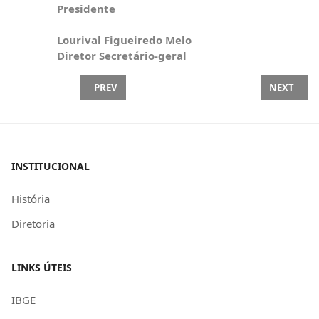
Presidente
Lourival Figueiredo Melo
Diretor Secretário-geral
PREVIOUS ARTICLE: SEAAC FECHADA CONVENÇÃO 
NEXT ARTI
PREV
NEXT
INSTITUCIONAL
História
Diretoria
LINKS ÚTEIS
IBGE