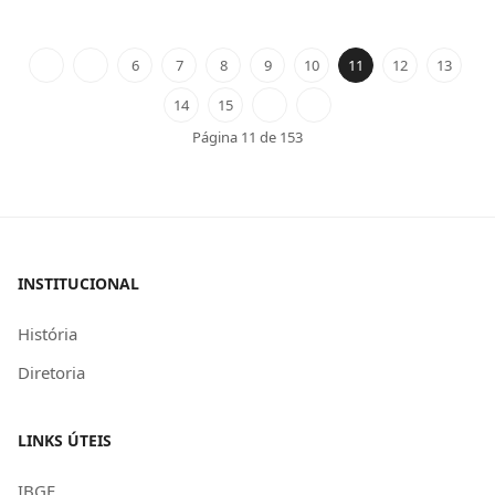
6
7
8
9
10
11
12
13
14
15
Página 11 de 153
INSTITUCIONAL
História
Diretoria
LINKS ÚTEIS
IBGE