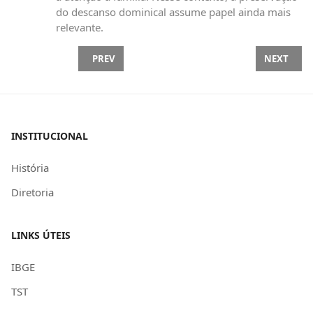
do descanso dominical assume papel ainda mais
relevante.
PREVIOUS ARTICLE: INFORMATIVO ‘1º DE MAIO D
NEXT ARTI
PREV
NEXT
INSTITUCIONAL
História
Diretoria
LINKS ÚTEIS
IBGE
TST