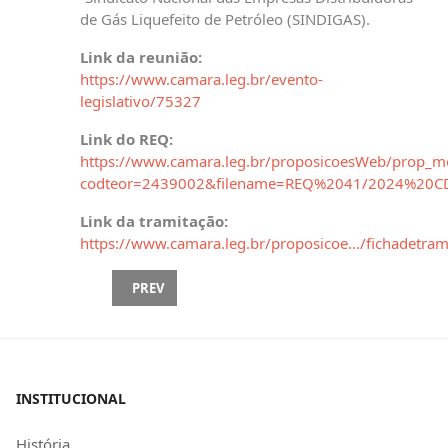
de Gás Liquefeito de Petróleo (SINDIGAS).
Link da reunião:
https://www.camara.leg.br/evento-
legislativo/75327
Link do REQ:
https://www.camara.leg.br/proposicoesWeb/prop_mo
codteor=2439002&filename=REQ%2041/2024%20C
Link da tramitação:
https://www.camara.leg.br/proposicoe.../fichadetrami
PREVIOUS ARTICLE: REQ 2/2025 (CTRAB) - SUBCOM
PREV
INSTITUCIONAL
História