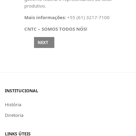
produtivo.
Mais informações:
+55 (61) 3217-7100
CNTC – SOMOS TODOS NÓS!
NEXT ARTICLE: MOTTA VOTA A FAVOR DA ISENÇÃO 
NEXT
INSTITUCIONAL
História
Diretoria
LINKS ÚTEIS