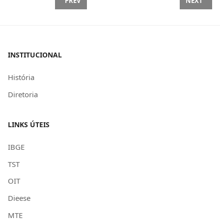
PREVIOUS ARTICLE: DIRETORIA DA SEAAC TOMA P
NEXT ARTI
PREV
NEXT
INSTITUCIONAL
História
Diretoria
LINKS ÚTEIS
IBGE
TST
OIT
Dieese
MTE