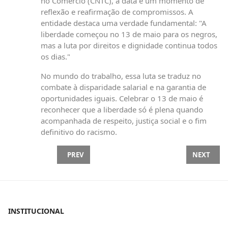
no Comércio (CNTC), a data é um momento de
reflexão e reafirmação de compromissos. A
entidade destaca uma verdade fundamental: "A
liberdade começou no 13 de maio para os negros,
mas a luta por direitos e dignidade continua todos
os dias."
No mundo do trabalho, essa luta se traduz no
combate à disparidade salarial e na garantia de
oportunidades iguais. Celebrar o 13 de maio é
reconhecer que a liberdade só é plena quando
acompanhada de respeito, justiça social e o fim
definitivo do racismo.
PREVIOUS ARTICLE: MANIFESTO DA CNTC | TRAB
NEXT ARTI
PREV
NEXT
INSTITUCIONAL