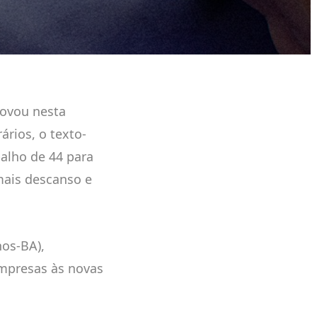
ovou nesta
rários, o texto-
alho de 44 para
mais descanso e
nos-BA),
empresas às novas