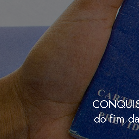
CONQUIST
do fim da