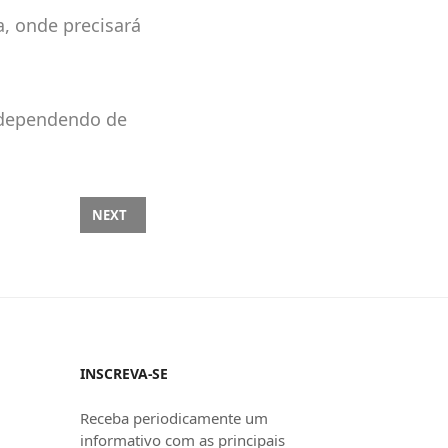
a, onde precisará
, dependendo de
NEXT ARTICLE: JORNADA HUMANA | EDUARDO AMORIM, 
NEXT
INSCREVA-SE
Receba periodicamente um
informativo com as principais