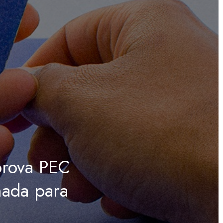
rova PEC
nada para