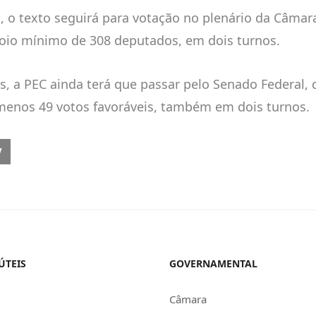
, o texto seguirá para votação no plenário da Câmar
oio mínimo de 308 deputados, em dois turnos.
s, a PEC ainda terá que passar pelo Senado Federal
menos 49 votos favoráveis, também em dois turnos.
OUS ARTICLE: SEAAC FECHA ACORDO DE 7% COM UNIODONTO
V
ÚTEIS
GOVERNAMENTAL
Câmara