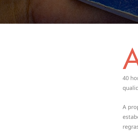
40 ho
quali
A pro
estab
regra