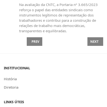
Na avaliação da CNTC, a Portaria nº 3.665/2023
reforça o papel das entidades sindicais como
instrumentos legítimos de representação dos
trabalhadores e contribui para a construção de
relações de trabalho mais democráticas,
transparentes e equilibradas.
PREVIOUS ARTICLE: ATENÇÃO! STF JULGA PARCIA
NEXT ARTI
PREV
NEXT
INSTITUCIONAL
História
Diretoria
LINKS ÚTEIS