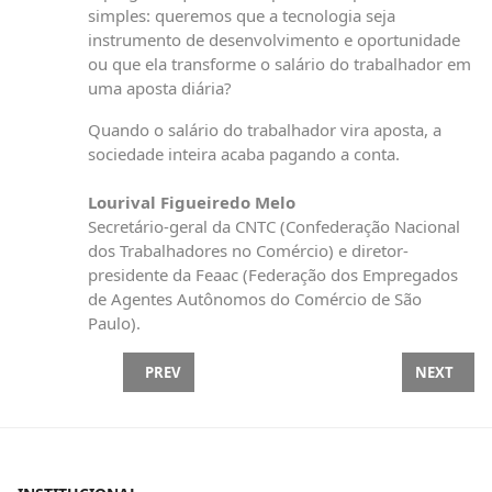
simples: queremos que a tecnologia seja
instrumento de desenvolvimento e oportunidade
ou que ela transforme o salário do trabalhador em
uma aposta diária?
Quando o salário do trabalhador vira aposta, a
sociedade inteira acaba pagando a conta.
Lourival Figueiredo Melo
Secretário-geral da CNTC (Confederação Nacional
dos Trabalhadores no Comércio) e diretor-
presidente da Feaac (Federação dos Empregados
de Agentes Autônomos do Comércio de São
Paulo).
PREVIOUS ARTICLE: DIREITO DE GREVE NA OIT: A H
NEXT ARTI
PREV
NEXT