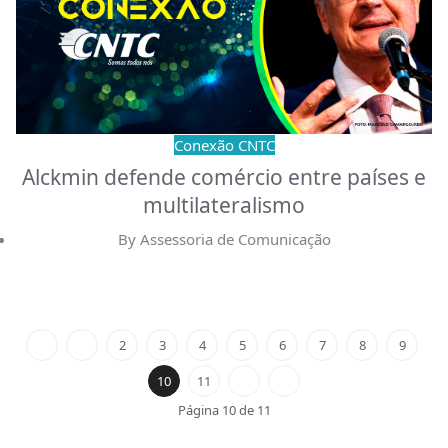
Conexão CNTC
Alckmin defende comércio entre países e
multilateralismo
By
Assessoria de Comunicação
2
3
4
5
6
7
8
9
10
11
Página 10 de 11