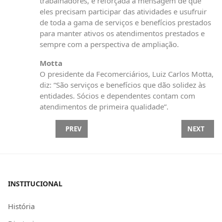
trabalhadores, é reforçada a mensagem de que
eles precisam participar das atividades e usufruir
de toda a gama de serviços e benefícios prestados
para manter ativos os atendimentos prestados e
sempre com a perspectiva de ampliação.
Motta
O presidente da Fecomerciários, Luiz Carlos Motta,
diz: “São serviços e benefícios que dão solidez às
entidades. Sócios e dependentes contam com
atendimentos de primeira qualidade”.
PREVIOUS ARTICLE: DATA-BASE DOS PRÁTICOS DE
NEXT ARTI
PREV
NEXT
INSTITUCIONAL
História