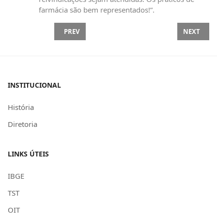
farmácia são bem representados!”.
PREVIOUS ARTICLE: CORRETA APLICAÇÃO DOS RE
NEXT ARTI
PREV
NEXT
INSTITUCIONAL
História
Diretoria
LINKS ÚTEIS
IBGE
TST
OIT