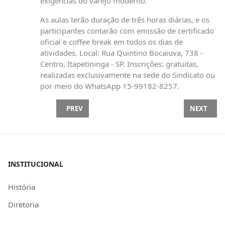
exigências do varejo moderno.
As aulas terão duração de três horas diárias, e os
participantes contarão com emissão de certificado
oficial e coffee break em todos os dias de
atividades. Local: Rua Quintino Bocaiuva, 738 -
Centro, Itapetininga - SP. Inscrições: gratuitas,
realizadas exclusivamente na sede do Sindicato ou
por meio do WhatsApp 15-99182-8257.
PREVIOUS ARTICLE: SINCOMERCIÁRIOS DE ITAPET
NEXT ARTI
PREV
NEXT
INSTITUCIONAL
História
Diretoria