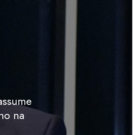
 assume
lho na