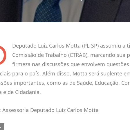
O
Deputado Luiz Carlos Motta (PL-SP) assumiu a t
Comissão de Trabalho (CTRAB), marcando sua 
firmeza nas discussões que envolvem questões 
ciais para o país. Além disso, Motta será suplente e
sões importantes, como as de Saúde, Educação, Con
a e de Cidadania.
: Assessoria Deputado Luiz Carlos Motta
OUS ARTICLE: LANÇAMENTO DA AGENDA INSTITUCIONAL DO SISTEMA
V