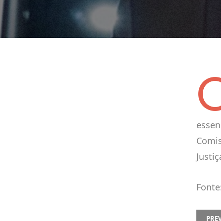
essen
Comis
Justiç
Fonte
PREVI
PRE