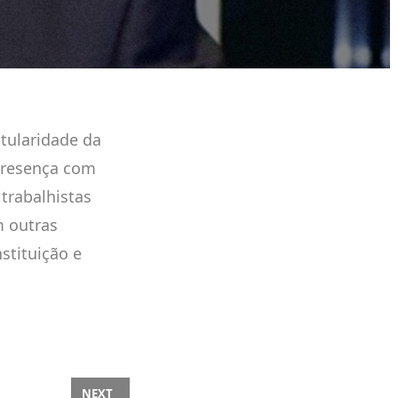
itularidade da
presença com
trabalhistas
m outras
stituição e
 COMÉRCIO 2025
NEXT ARTICLE: CURSO | ALTOS ESTUDOS PARA O APER
NEXT