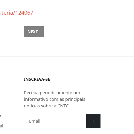
ateria/124067
40 HORAS
NEXT ARTICLE: SUBCOMISSÃO ESPECIAL DA ESCALA DE
NEXT
INSCREVA-SE
Receba periodicamente um
informativo com as principais
notícias sobre a CNTC.
o
al