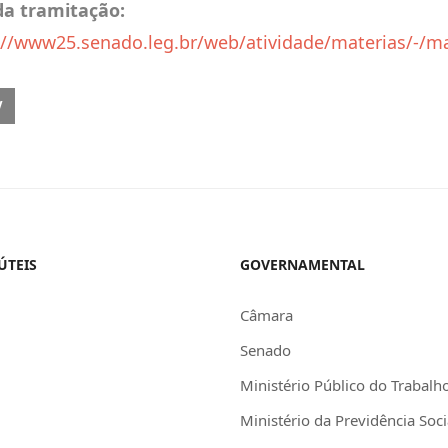
da tramitação:
://www25.senado.leg.br/web/atividade/materias/-/m
OUS ARTICLE: PREVÊ CARGA DE TRABALHO SEMANAL DE NO MÁXIMO 
V
ÚTEIS
GOVERNAMENTAL
Câmara
Senado
Ministério Público do Trabalh
Ministério da Previdência Soci