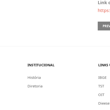
Link 
https
PREVI
PRE
INSTITUCIONAL
LINKS 
História
IBGE
Diretoria
TST
OIT
Dieese