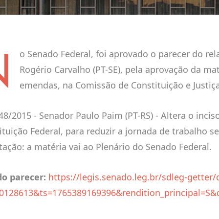
N
o Senado Federal, foi aprovado o parecer do rel
Rogério Carvalho (PT-SE), pela aprovação da mat
emendas, na Comissão de Constituição e Justiça 
8/2015 - Senador Paulo Paim (PT-RS) - Altera o inciso 
ituição Federal, para reduzir a jornada de trabalho s
tação: a matéria vai ao Plenário do Senado Federal.
do parecer:
https://legis.senado.leg.br/sdleg-gette
128613&ts=1765389169396&rendition_principal=S&di