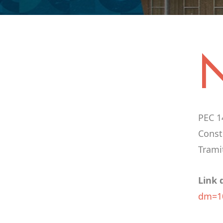
PEC 14
Const
Trami
Link 
dm=10