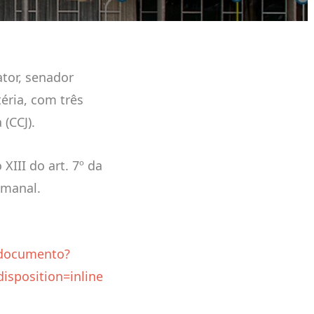
ator, senador
éria, com três
(CCJ).
XIII do art. 7º da
emanal.
r/documento?
sposition=inline