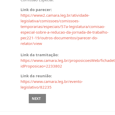
Link do parecer:
https://www2.camara.leg.br/atividade-
legislativa/comissoes/comissoes-
temporarias/especiais/57a-legislatura/comisao-
especial-sobre-a-reducao-da-jornada-de-trabalho-
pec221-19/outros-documentos/parecer-do-
relator/view
Link da tramitação:
https://www.camara.leg.br/proposicoesWeb/fichadet
idProposicao=2233802
Link da reunião:
https://www.camara.leg.br/evento-
legislativo/82235
NEXT ARTICLE: PL 1838/2026 – REDUÇÃO DA JOR
NEXT