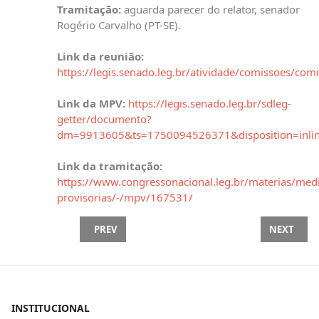
Tramitação:
aguarda parecer do relator, senador
Rogério Carvalho (PT-SE).
Link da reunião:
https://legis.senado.leg.br/atividade/comissoes/co
Link da MPV:
https://legis.senado.leg.br/sdleg-
getter/documento?
dm=9913605&ts=1750094526371&disposition=inli
Link da tramitação:
https://www.congressonacional.leg.br/materias/med
provisorias/-/mpv/167531/
PREVIOUS ARTICLE: PL 1087/2025 - AUMENTA A I
NEXT ARTI
PREV
NEXT
INSTITUCIONAL