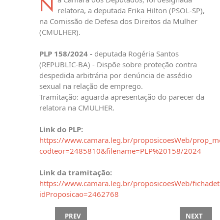
N
relatora, a deputada Erika Hilton (PSOL-SP),
na Comissão de Defesa dos Direitos da Mulher
(CMULHER).
PLP 158/2024 -
deputada Rogéria Santos
(REPUBLIC-BA) - Dispõe sobre proteção contra
despedida arbitrária por denúncia de assédio
sexual na relação de emprego.
Tramitação: aguarda apresentação do parecer da
relatora na CMULHER.
Link do PLP:
https://www.camara.leg.br/proposicoesWeb/prop_mo
codteor=2485810&filename=PLP%20158/2024
Link da tramitação:
https://www.camara.leg.br/proposicoesWeb/fichadet
idProposicao=2462768
PREVIOUS ARTICLE: MPV 1292/2025 - EMPRÉSTI
NEXT ARTI
PREV
NEXT