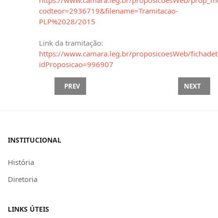
https://www.camara.leg.br/proposicoesWeb/prop_mo
codteor=2936719&filename=Tramitacao-
PLP%2028/2015
Link da tramitação:
https://www.camara.leg.br/proposicoesWeb/fichadet
idProposicao=996907
PREVIOUS ARTICLE: SUBCOMISSÃO ESPECIAL DA E
NEXT ARTI
PREV
NEXT
INSTITUCIONAL
História
Diretoria
LINKS ÚTEIS