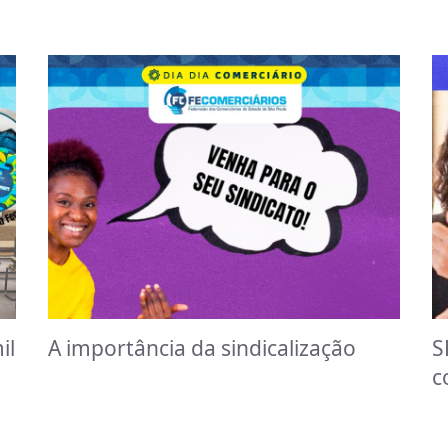
il
A importância da sindicalização
S
c