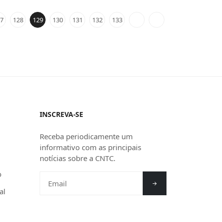
7
128
129
130
131
132
133
INSCREVA-SE
Receba periodicamente um
informativo com as principais
notícias sobre a CNTC.
o
al