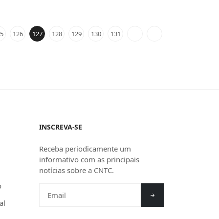
5
126
127
128
129
130
131
INSCREVA-SE
Receba periodicamente um
informativo com as principais
notícias sobre a CNTC.
o
al