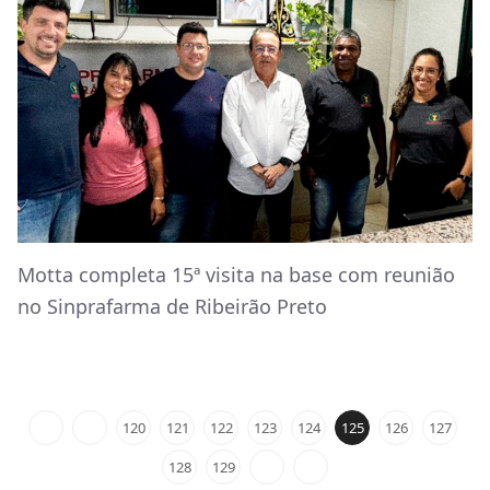
Motta completa 15ª visita na base com reunião
no Sinprafarma de Ribeirão Preto
120
121
122
123
124
125
126
127
128
129