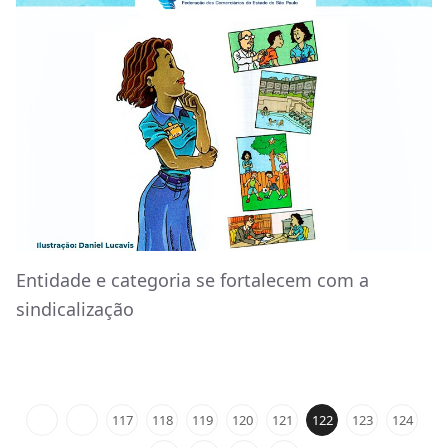
Entidade e categoria se fortalecem com a
sindicalização
117
118
119
120
121
122
123
124