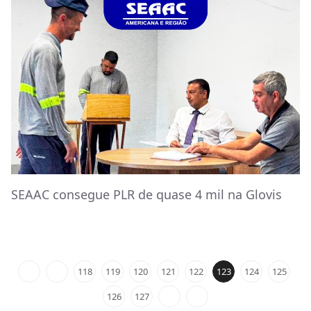
SEAAC consegue PLR de quase 4 mil na Glovis
118
119
120
121
122
123
124
125
126
127